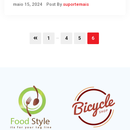
Apolinho, morre aos 87 anos
maio 15, 2024
Post By
suportemais
no Rio
...
1
4
5
6