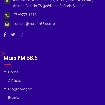
Avenida Presidente Vargas, nº 121, sala 102, centro,
Afonso Cláudio ES (prédio da Agência Sicoob).
27 99775-8850
contato@maisfm88.com.br
Mais FM 88.5
Home
A Rádio
Programação
Events